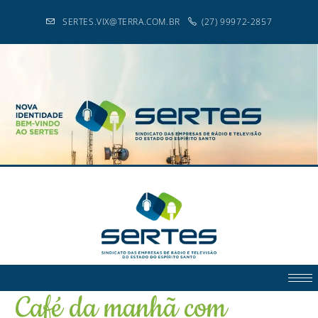
SERTES.VIX@TERRA.COM.BR
(27) 99972-2857
Café da manhã com