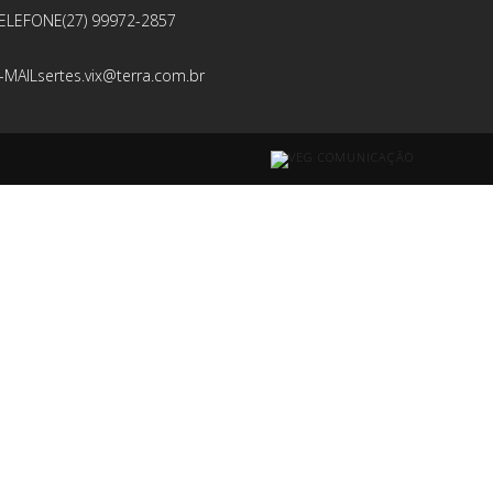
ELEFONE
(27) 99972-2857
-MAIL
sertes.vix@terra.com.br