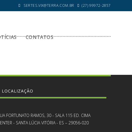
SERTES.VIX@TERRA.COM.BR
(27) 99972-2857
TÍCIAS
CONTATOS
LOCALIZAÇÃO
UA FORTUNATO RAMOS, 30 - SALA 115 ED. CIMA
ENTER - SANTA LÚCIA VITÓRIA - ES – 29056-020