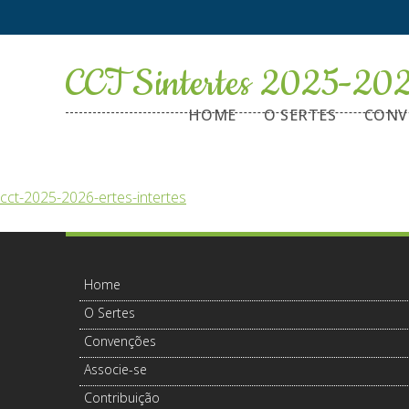
CCT Sintertes 2025-20
HOME
O SERTES
CONV
cct-2025-2026-ertes-intertes
Home
O Sertes
Convenções
Associe-se
Contribuição